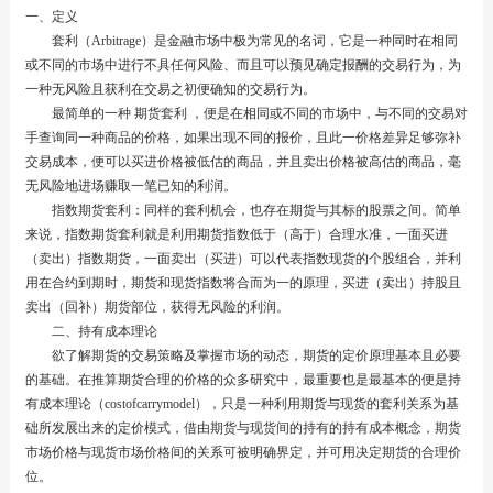
一、定义
套利（Arbitrage）是金融市场中极为常见的名词，它是一种同时在相同
或不同的市场中进行不具任何风险、而且可以预见确定报酬的交易行为，为
一种无风险且获利在交易之初便确知的交易行为。
最简单的一种
期货套利
，便是在相同或不同的市场中，与不同的交易对
手查询同一种商品的价格，如果出现不同的报价，且此一价格差异足够弥补
交易成本，便可以买进价格被低估的商品，并且卖出价格被高估的商品，毫
无风险地进场赚取一笔已知的利润。
指数期货套利：同样的套利机会，也存在期货与其标的股票之间。简单
来说，指数期货套利就是利用期货指数低于（高于）合理水准，一面买进
（卖出）指数期货，一面卖出（买进）可以代表指数现货的个股组合，并利
用在合约到期时，期货和现货指数将合而为一的原理，买进（卖出）持股且
卖出（回补）期货部位，获得无风险的利润。
二、持有成本理论
欲了解期货的交易策略及掌握市场的动态，期货的定价原理基本且必要
的基础。在推算期货合理的价格的众多研究中，最重要也是最基本的便是持
有成本理论（costofcarrymodel），只是一种利用期货与现货的套利关系为基
础所发展出来的定价模式，借由期货与现货间的持有的持有成本概念，期货
市场价格与现货市场价格间的关系可被明确界定，并可用决定期货的合理价
位。