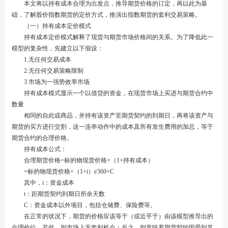
本文将以持有成本合理为出发点，推导期货价格的订定，再以此为基
础，了解股价指数期货的定价方式，推演出指数期货的套利交易策略。
（一）持有成本定价模式
持有成本定价模式解释了现货与期货市场价格间的关系。为了降低此一
模型的复杂性，先建立以下假设：
1.无任何交易成本
2.无任何交易策略限制
3.市场为一强势效率市场
持有成本模式显示一个以借贷的资金，在现货市场上买进与期货合约中
数量
相同的自此或商品，并持有该资产至期货契约的到期日，再将该资产与
期货的买方进行交割，这一连串动作中的成本及所有发生费用的加总，等于
期货合约的合理价格。
持有成本公式：
合理期货价格=标的物现货价格×（1+持有成本）
=标的物现货价格×（1+i）t/360+C
其中，i：资金成本
t：距期货契约到期日所余天数
C：资金成本以外项目，包括仓储费、保险费等。
在正常的状况下，期货的价格应该等于（或近乎于）由该模型推导出的
合理价位，若此，则市场上无套利机会：反之，则意味着期货契约因受到其