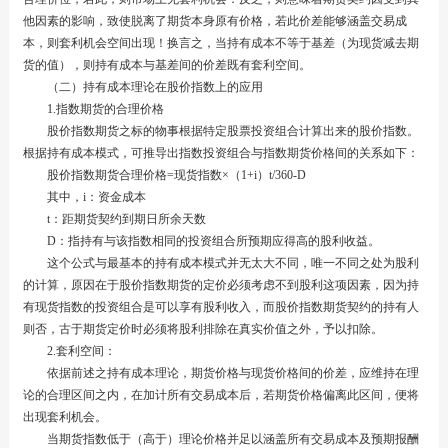
他因素的影响，致使脱离了期货本身原有价格，若此价差能够涵盖交易成
本，则套利机会空间出现！换言之，当持有成本不等于基差（为现货减去期
货的值），则持有成本与基差间的价差既有套利空间。
（二）持有成本理论在股价指数上的应用
1.指数期货的合理价格
股价指数期货之标的物事根据特定股票投资组合计算出来的股价指数。
根据持有成本模式，可推导出指数投资组合与指数期货价格间的关系如下：
股价指数期货合理价格=现货指数×（1+i）t/360-D
其中，i：资金成本
t：距期货契约到期日所余天数
D：指持有与该指数相同的投资组合所预期应得高的股利收益。
这个公式与最基本的持有成本模式并无太大不同，唯一不同之处为股利
的计算，原因在于股价指数期货的定价必须考虑不到股利这项因素，因为持
有现货指数的投资组合是可以享有股利收入，而股价指数期货契约的持有人
则否，古于期货定价时必须将股利排除在真实价值之外，予以扣除。
2.套利空间：
依据前述之持有成本理论，期货价格与现货价格间的价差，应维持在理
论的合理区间之内，在加计所有交易成本后，若期货价格偏离此区间，便将
出现套利机会。
当期货指数低于（高于）理论价格并足以涵盖所有交易成本及预期报酬