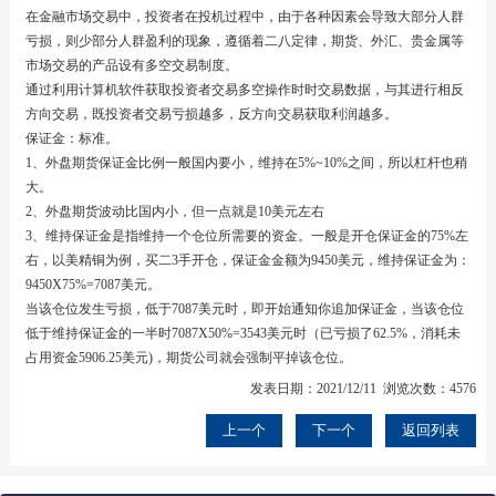
在金融市场交易中，投资者在投机过程中，由于各种因素会导致大部分人群
亏损，则少部分人群盈利的现象，遵循着二八定律，期货、外汇、贵金属等
市场交易的产品设有多空交易制度。
通过利用计算机软件获取投资者交易多空操作时时交易数据，与其进行相反
方向交易，既投资者交易亏损越多，反方向交易获取利润越多。
保证金：标准。
1、外盘期货保证金比例一般国内要小，维持在5%~10%之间，所以杠杆也稍
大。
2、外盘期货波动比国内小，但一点就是10美元左右
3、维持保证金是指维持一个仓位所需要的资金。一般是开仓保证金的75%左
右，以美精铜为例，买二3手开仓，保证金金额为9450美元，维持保证金为：
9450X75%=7087美元。
当该仓位发生亏损，低于7087美元时，即开始通知你追加保证金，当该仓位
低于维持保证金的一半时7087X50%=3543美元时（已亏损了62.5%，消耗未
占用资金5906.25美元)，期货公司就会强制平掉该仓位。
发表日期：2021/12/11 浏览次数：4576
上一个
下一个
返回列表