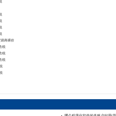
税
税
税
税
税
 贸易商裸价
金含税
金含税
金含税
含税
含税
哪个程序化软件的多账户好用(期